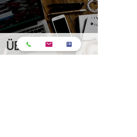
ÜBER
UNS
Qualität ist unsere Mission bei HAPOS
Kassensysteme. Wir haben uns Ihrer
Zufriedenheit verschrieben und liefern
Ihnen exakt das, was Sie brauchen.
Unsere Kunden schätzen die
Zusammenarbeit mit uns. Wir erzeugen
hochwertige und anpassende Produkte in
ebenso hoher Geschwindigkeit.