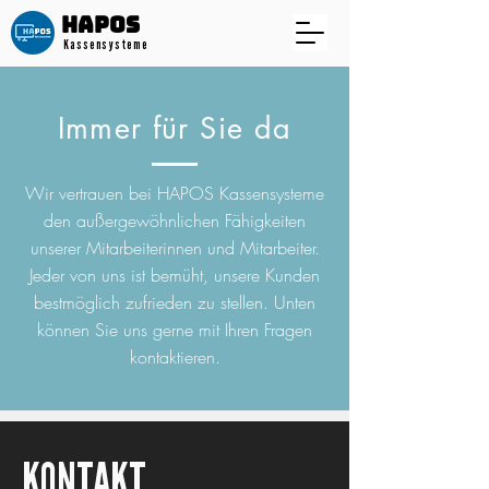
HAPOS​
Kassensysteme
Immer für Sie da
Wir vertrauen bei HAPOS Kassensysteme
den außergewöhnlichen Fähigkeiten
unserer Mitarbeiterinnen und Mitarbeiter.
Jeder von uns ist bemüht, unsere Kunden
bestmöglich zufrieden zu stellen. Unten
können Sie uns gerne mit Ihren Fragen
kontaktieren.
KONTAKT